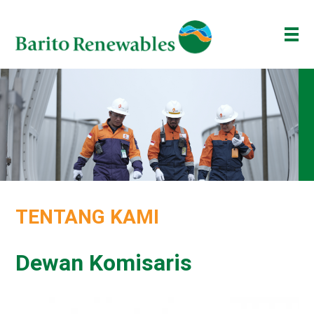
TENTANG KAMI
BISNIS KAMI
INVESTOR
BERITA
ESG
TENTANG KAMI
BAKTI BARITO
ENG
ID
Dewan Komisaris