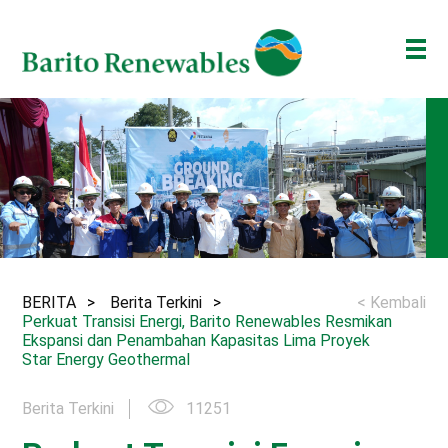
TENTANG KAMI
BISNIS KAMI
INVESTOR
BERITA
ESG
BERITA
Berita Terkini
< Kembali
BAKTI BARITO
Perkuat Transisi Energi, Barito Renewables Resmikan
Ekspansi dan Penambahan Kapasitas Lima Proyek
ENG
ID
Star Energy Geothermal
Berita Terkini
11251