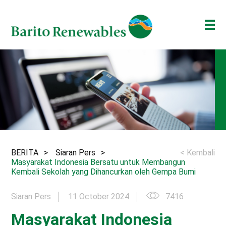
TENTANG KAMI
BISNIS KAMI
INVESTOR
BERITA
ESG
BERITA
Siaran Pers
< Kembali
BAKTI BARITO
Masyarakat Indonesia Bersatu untuk Membangun
Kembali Sekolah yang Dihancurkan oleh Gempa Bumi
ENG
ID
Siaran Pers
11 October 2024
7416
Masyarakat Indonesia