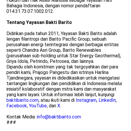
Hukum dan Hak Asasi Manusia sebagai Yayasan Hati
Bahagia Indonesia, dengan nomor pendaftaran
014.31.73.07.1002.012.
Tentang Yayasan Bakti Barito
Didirikan pada tahun 2011, Yayasan Bakti Barito adalah
lengan filantropi dari Barito Pacific Group, sebuah
perusahaan energi terintegrasi dengan berbagai entitas
seperti Chandra Asri Group, Barito Renewables
(perusahaan sub-holding untuk Star Energy Geothermal),
Griya Idola, Petrindo, Petrosea, dan lainnya.
Dipandu oleh komitmen yang tak tergoyahkan dari para
pendiri kami, Prajogo Pangestu dan istrinya Harlina
Tjandinegara, yayasan ini didedikasikan untuk mengatasi
tantangan lingkungan dan pendidikan di Indonesia melalui
inisiatif kolaboratif dengan mitra kami dan masyarakat
yang kami layani. Untuk informasi lebih lanjut, kunjungi
baktibarito.com
, atau ikuti kami di
Instagram
,
LinkedIn
,
Facebook
,
YouTube
, dan
X
.
Kontak Media:
info@baktibarito.com
###